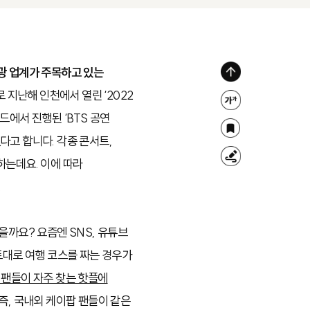
광 업계가 주목하고 있는
위
 지난해 인천에서 열린 ‘2022
로
글
드에서 진행된 ‘BTS 공연
가
자
북
다고 합니다. 각종 콘서트,
기
크
마
하는데요. 이에 따라
형
기
크
광
.
조
펜
절
을까요? 요즘엔 SNS, 유튜브
트대로 여행 코스를 짜는 경우가
 팬들이 자주 찾는 핫플에
 즉, 국내외 케이팝 팬들이 같은