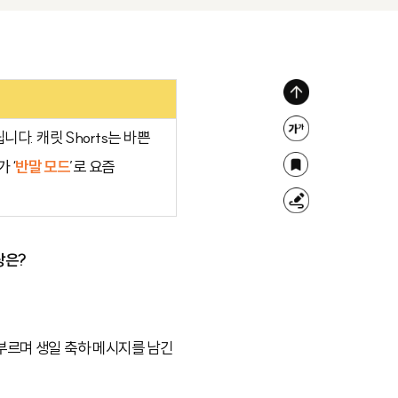
위
로
다. 캐릿 Shorts는 바쁜
글
가
자
 ‘
반말 모드
’로 요즘
북
기
크
마
형
기
크
광
조
상은?
펜
절
부르며 생일 축하 메시지를 남긴