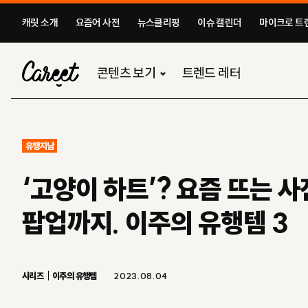
캐릿 소개
요즘어 사전
뉴스클리핑
이슈 캘린더
마이크로 트렌
콘텐츠 보기
트렌드 레터
유행지남
‘고양이 하트’? 요즘 뜨는 
팝업까지. 이주의 유행템 3
시리즈
이주의 유행템
2023.08.04