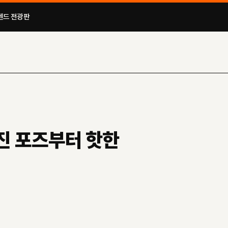
드 전광판​
사진 포즈부터 핫한