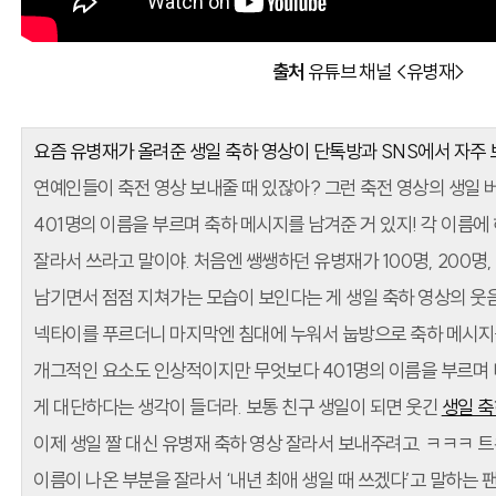
출처
유튜브 채널 <유병재>
요즘 유병재가 올려준 생일 축하 영상이 단톡방과 SNS에서 자주 
연예인들이 축전 영상 보내줄 때 있잖아? 그런 축전 영상의 생일 버
401명의 이름을 부르며 축하 메시지를 남겨준 거 있지! 각 이름
잘라서 쓰라고 말이야. 처음엔 쌩쌩하던 유병재가 100명, 200명
남기면서 점점 지쳐가는 모습이 보인다는 게 생일 축하 영상의 웃음
넥타이를 푸르더니 마지막엔 침대에 누워서 눕방으로 축하 메시지
개그적인 요소도 인상적이지만 무엇보다 401명의 이름을 부르며 
게 대단하다는 생각이 들더라. 보통 친구 생일이 되면 웃긴
생일 축
이제 생일 짤 대신 유병재 축하 영상 잘라서 보내주려고. ㅋㅋㅋ 
이름이 나온 부분을 잘라서 ‘내년 최애 생일 때 쓰겠다’고 말하는 