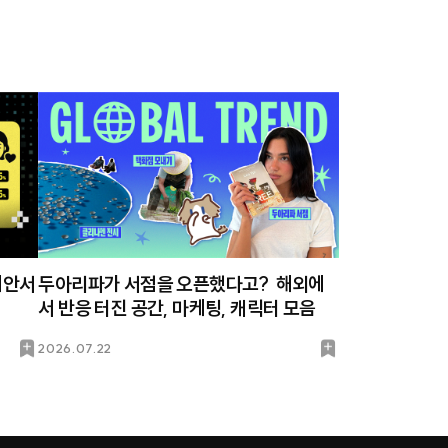
제안서
두아리파가 서점을 오픈했다고? 해외에
서 반응 터진 공간, 마케팅, 캐릭터 모음
북
북
2026.07.22
마
마
크
크