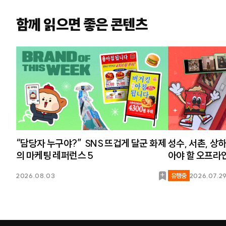
함께 읽으면 좋은 콘텐츠
“담당자 누구야?” SNS 뜨겁게 달군 화제
성수, 서촌, 상
의 마케팅 레퍼런스 5
아야 할 오프라
북
2026.08.03
유행중
2026.07.2
마
크