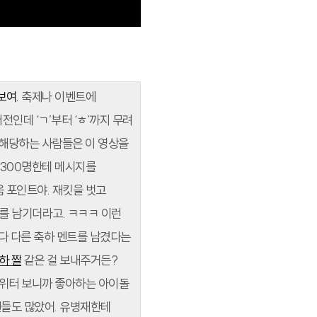
보여.
축제나 이벤트에
전인데 ‘ㄱ’부터 ‘ㅎ’까지 무려
에 해당하는 사람들은 이 영상을
, 300명한테 메시지를
 포인트야. 재킷을 벗고
를 남기더라고. ㅋㅋㅋ 이런
다 다른 축하 멘트를 남겼다는
하 짤
같은 걸 보내주거든?
트위터 보니까 좋아하는 아이돌
팬들도 많았어. 유병재한테