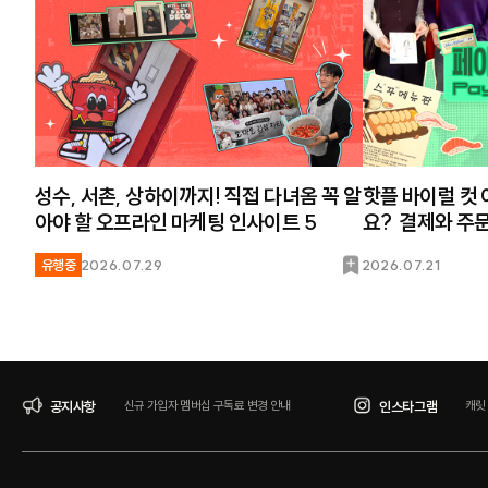
성수, 서촌, 상하이까지! 직접 다녀옴 꼭 알
핫플 바이럴 컷
아야 할 오프라인 마케팅 인사이트 5
요? 결제와 주문 방식까지 설계하는 ‘페이
먼트 플레이’
북
유행중
2026.07.29
2026.07.21
마
크
공지사항
인스타그램
신규 가입자 멤버십 구독료 변경 안내
캐릿