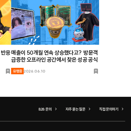
 반응
매출이 50개월 연속 상승했다고? 방문객
급증한 오프라인 공간에서 찾은 성공 공식
북
북
유행중
2026.06.10
마
마
크
크
B2B 문의
자주 묻는 질문
직접 문의하기