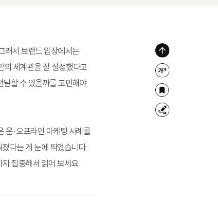
. 그래서 브랜드 입장에서는
위
드만의 세계관을 잘 설정했다고
로
글
 전달할 수 있을까를 고민해야
가
자
북
기
크
마
형
기
크
광
은 온·오프라인 마케팅 사례를
조
펜
워졌다는 게 눈에 띄었습니다.
절
지 집중해서 읽어 보세요.