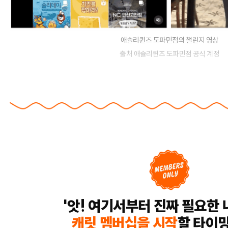
애슐리퀸즈 도파민점의 챌린지 영상
출처 애슐리퀸즈 도파민점 공식 계정
'앗! 여기서부터 진짜 필요한 
캐릿 멤버십을 시작
할 타이