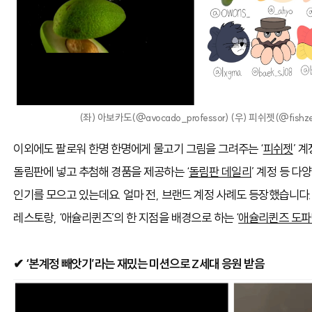
(좌) 아보카도(@avocado_professor) (우) 피쉬젯(@fis
이외에도 팔로워 한명 한명에게 물고기 그림을 그려주는 ‘
피쉬젯
’ 
돌림판에
넣고 추첨해 경품을 제공하는 ‘
돌림판 데일리
’ 계정 등 
인기를 모으고
있는데요. 얼마 전, 브랜드 계정 사례도 등장했습니다
레스토랑, ‘애슐리퀸즈’의 한 지점을 배경으로 하는 ‘
애슐리퀸즈 도
✔ ‘본계정 빼앗기’라는 재밌는 미션으로 Z세대 응원 받음