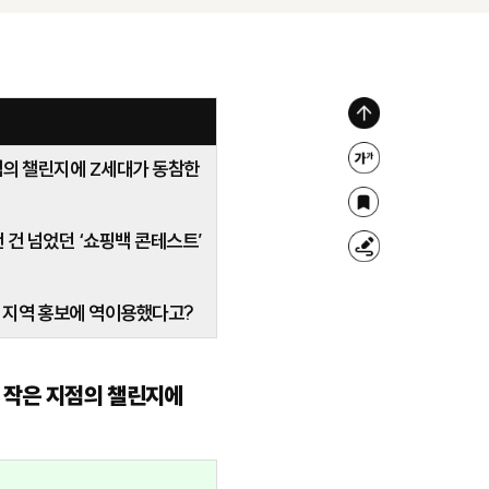
위
로
 지점의 챌린지에 Z세대가 동참한
글
가
자
북
기
크
천 건 넘었던 ‘쇼핑백 콘테스트’
마
형
기
크
광
조
호를 지역 홍보에 역이용했다고?
펜
절
노린 작은 지점의 챌린지에