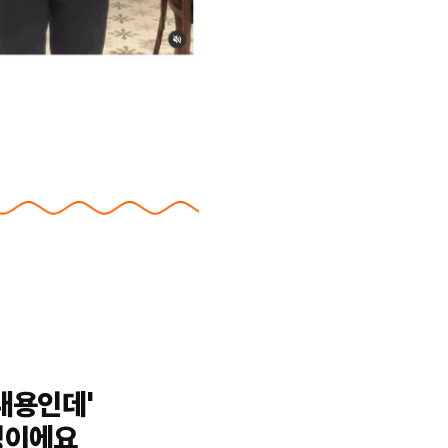
내용인데'
밍이에요