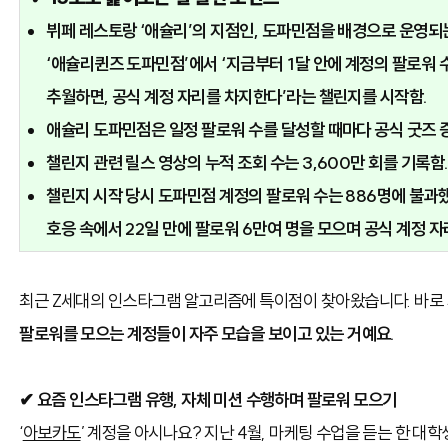
뷔페 레스토랑 ‘애슐리’의 지점인, 도파민점을
배경으로 운영되
‘애슐리퀸즈 도파민점’에서
‘지금부터 1달 안에 계정의 팔로워
추월하면, 공식 계정 자리를 차지한다’라는 챌린지를 시작함.
애슐리 도파민점은 일정 팔로워 수를 달성할 때마다
공식 굿즈 
챌린지 관련 릴스 영상의 누적 조회 수는 3,600만 회를 기록함
챌린지 시작 당시 도파민점 계정의 팔로워 수는 886명에 불과
호응 속에서 22일 만에 팔로워 6만여 명을 모으며 공식 계정 자
최근 Z세대의 인스타그램 알고리즘에 특이점이 찾아왔습니다. 바로
팔로워를 모으는 계정들이 자주 모습을 보이고 있는 거예요.
✔ 요즘 인스타그램 유행, 자체 미션 수행하며 팔로워 모으기
‘
아보카도
’
계정을 아시나요? 지난 4월, 마케팅 수업을 듣는 한 대