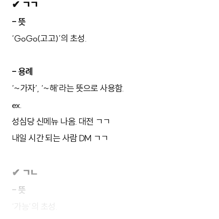
✔ ㄱㄱ
- 뜻
‘GoGo(고고)’의 초성.
- 용례
‘~가자’, ‘~해’라는 뜻으로 사용함.
ex.
성심당 신메뉴 나옴. 대전 ㄱㄱ
내일 시간 되는 사람 DM ㄱㄱ
✔ ㄱㄴ
- 뜻
‘가능’의 초성.