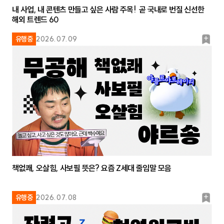
내 사업, 내 콘텐츠 만들고 싶은 사람 주목! 곧 국내로 번질 신선한
해외 트렌드 60
북
유행중
2026.07.09
마
크
책없쾌, 오살힘, 사보필 뜻은? 요즘 Z세대 줄임말 모음
북
유행중
2026.07.08
마