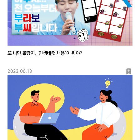
또 나만 몰랐지, ‘인생네컷 채용’이 뭐야?
북
2023.06.13
마
크