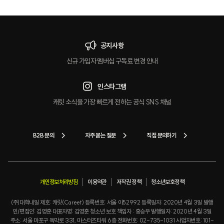
크
공지사항
신규 가입자 멤버십 구독료 변경 안내
인스타그램
캐릿 소식을 가장 빠르게 전하는 공식 SNS 채널
B2B 문의
자주 묻는 질문
직접 문의하기
개인정보처리방침
이용약관
저작권 정책
청소년보호정책
(주)대학내일 제호: 캐릿(Careet) 등록번호: 서울 아52992 등록일자: 2020년 4월 3일 발행
인/편집인: 김영훈 대표자명: 김영훈 청소년 보호 책임자 : 홍승우 발행일자: 2020년 4월 3일
주소: 서울 마포구 독막로 331, 마스터즈타워 6층 전화번호: 02-735-1031 사업자번호: 101-