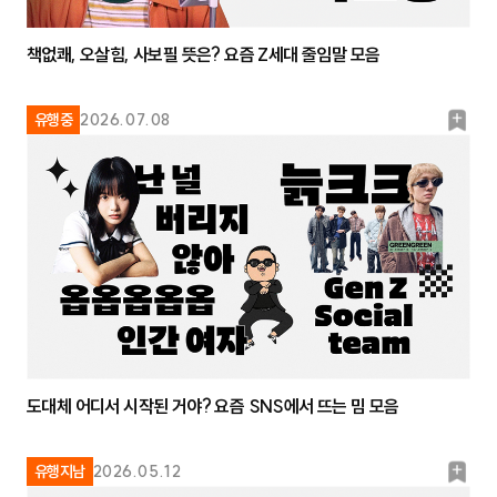
책없쾌, 오살힘, 사보필 뜻은? 요즘 Z세대 줄임말 모음
북
유행중
2026.07.08
마
크
도대체 어디서 시작된 거야? 요즘 SNS에서 뜨는 밈 모음
북
유행지남
2026.05.12