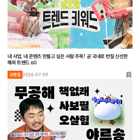
내 사업, 내 콘텐츠 만들고 싶은 사람 주목! 곧 국내로 번질 신선한
해외 트렌드 60
북
유행중
2026.07.09
마
크