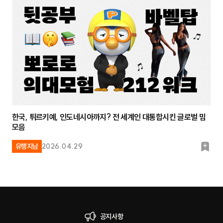
마
크
한국, 튀르키예, 인도네시아까지? 전 세계인 대통합시킨 글로벌 밈
모음
북
유행지남
2026.04.29
마
크
공지사항