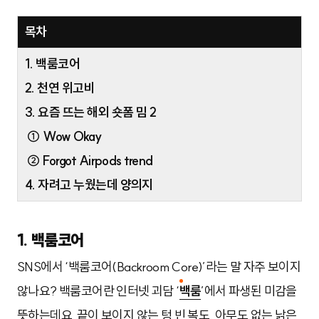
목차
1. 백룸코어
2. 천연 위고비
3. 요즘 뜨는 해외 숏폼 밈 2
① Wow Okay
② Forgot Airpods trend
4. 자려고 누웠는데 양의지
1. 백룸코어
SNS에서 ‘백룸코어(Backroom Core)’라는 말 자주 보이지
않나요? 백룸코어란 인터넷 괴담 ‘
백룸
’에서 파생된 미감을
뜻하는데요. 끝이 보이지 않는 텅 빈 복도, 아무도 없는 낡은