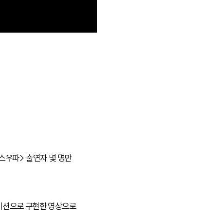
<스우파> 출연자 몇 명만
메이션으로 구현한 영상으로