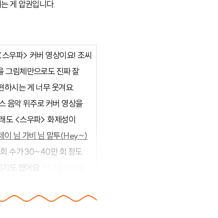
는 게 압권입니다.
<스우파> 커버 영상이요! 조씨
임을 그림체만으로도 진짜 잘
현하시는 게 너무 웃겨요.
댄스 음악 위주로 커버 영상을
무래도 <스우파> 화제성이
제이 님 가비 님 말투(Hey~)
회 수가 30~40만 회 정도
시기도 했어요.
박다솜(22세,