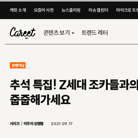
캐릿 소개
요즘어 사전
뉴스클리핑
이슈 캘린더
마이크로 트렌
콘텐츠 보기
트렌드 레터
유행지남
추석 특집! Z세대 조카들과
줍줍해가세요
시리즈
이주의 유행템
2021.09.17