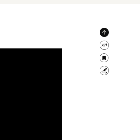
위
로
글
가
자
북
기
크
마
형
기
크
광
조
펜
절