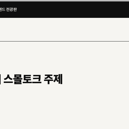
드 전광판​
의 스몰토크 주제