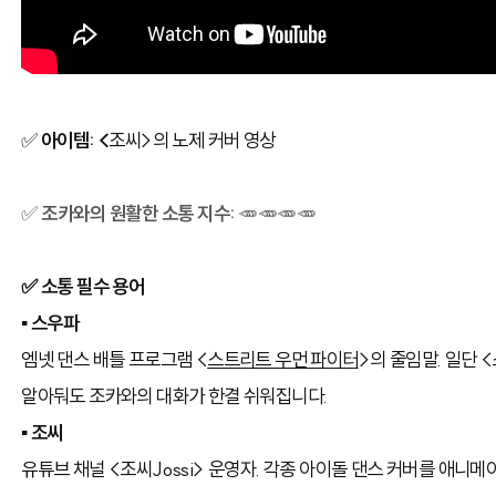
✅
아이템: <
조씨>의 노제 커버 영상
✅
조카와의 원활한 소통 지수:
🥕🥕🥕
🥕
✅ 소통 필수 용어
▪ 스우파
엠넷 댄스 배틀 프로그램 <
스트리트 우먼 파이터
>의 줄임말. 일단 
알아둬도 조카와의 대화가 한결 쉬워집니다.
▪ 조씨
유튜브 채널 <조씨Jossi> 운영자. 각종 아이돌 댄스 커버를 애니