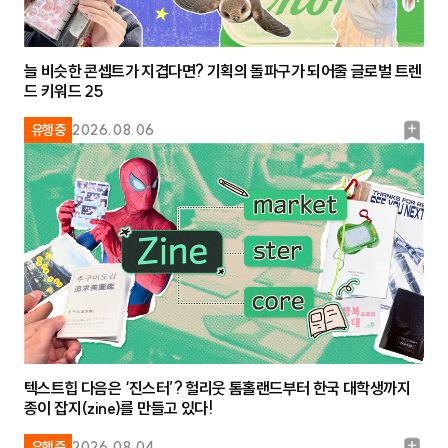
늘 비슷한 콘셉트가 지겹다면? 기획의 돌파구가 되어줄 글로벌 트렌
드 키워드 25
북
유행중
2026.08.06
마
크
텍스트힙 다음은 ‘진스터’? 헐리웃 톰홀랜드부터 한국 대학생까지
종이 잡지(zine)를 만들고 있다!
유행중
2026.08.04