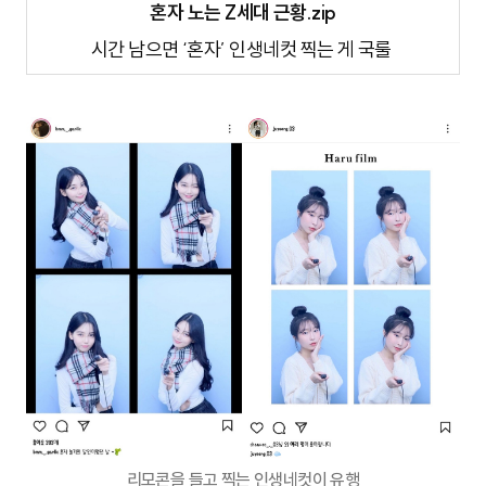
혼자 노는 Z세대 근황.zip
시간 남으면 ‘혼자’ 인생네컷 찍는 게 국룰
리모콘을 들고 찍는 인생네컷이 유행