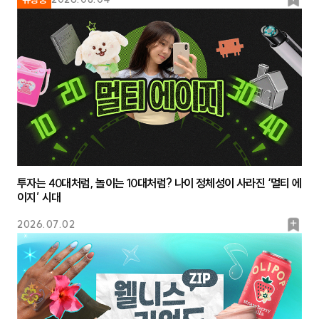
북
마
크
투자는 40대처럼, 놀이는 10대처럼? 나이 정체성이 사라진 ‘멀티 에
이지’ 시대
북
2026.07.02
마
크