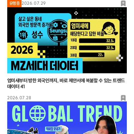
북
유행중
2026.07.29
마
크
엄미새부터 방한 외국인까지, 바로 제안서에 복붙할 수 있는 트렌드
데이터 41
북
2026.07.28
마
크