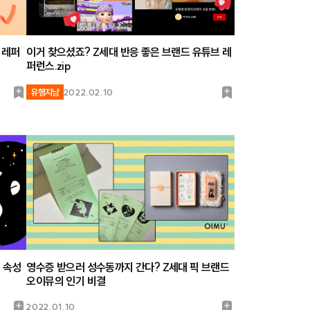
 레퍼
이거 찾으셨죠? Z세대 반응 좋은 브랜드 유튜브 레
퍼런스.zip
북
북
유행지남
2022.02.10
마
마
크
크
 속성
영수증 받으러 성수동까지 간다? Z세대 픽 브랜드
오이뮤의 인기 비결
북
북
2022.01.10