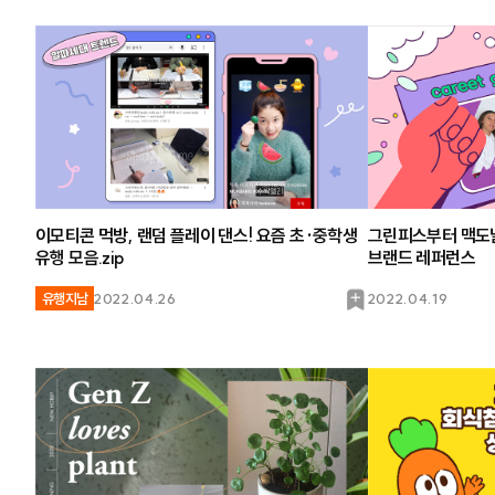
이모티콘 먹방, 랜덤 플레이 댄스! 요즘 초·중학생
그린피스부터 맥도날
유행 모음.zip
브랜드 레퍼런스
북
유행지남
2022.04.26
2022.04.19
마
크