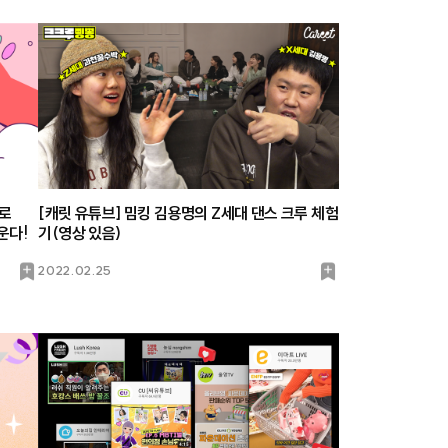
으로
[캐릿 유튜브] 밈킹 김용명의 Z세대 댄스 크루 체험
운다!
기(영상 있음)
북
북
2022.02.25
마
마
크
크