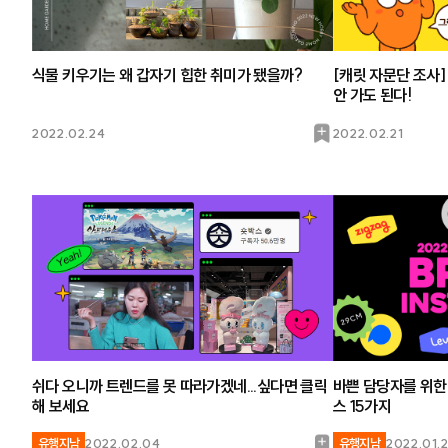
식물 키우기는 왜 갑자기 힙한 취미가 됐을까?
[캐릿 자문단 조사]
안 가도 된다!
북
2022.02.24
2022.02.21
마
크
쉬다 오니까 트렌드를 못 따라가겠네...싶다면 클릭
바쁜 담당자를 위한
해 보세요
스 15가지
북
유행지남
2022.02.04
유행지남
2022.01.