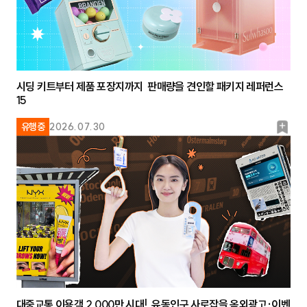
시딩 키트부터 제품 포장지까지 판매량을 견인할 패키지 레퍼런스
15
북
유행중
2026.07.30
마
크
대중교통 이용객 2,000만 시대! 유동인구 사로잡을 옥외광고·이벤