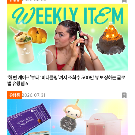
북
마
크
‘해변 케이크’부터 ‘비다즐링’까지 조회수 500만 뷰 보장하는 글로
벌 유행템 6
북
유행중
2026.07.31
마
크