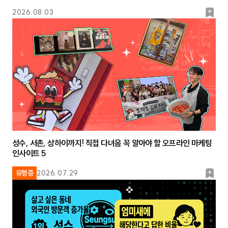
북
2026.08.03
마
크
성수, 서촌, 상하이까지! 직접 다녀옴 꼭 알아야 할 오프라인 마케팅
인사이트 5
북
유행중
2026.07.29
마
크