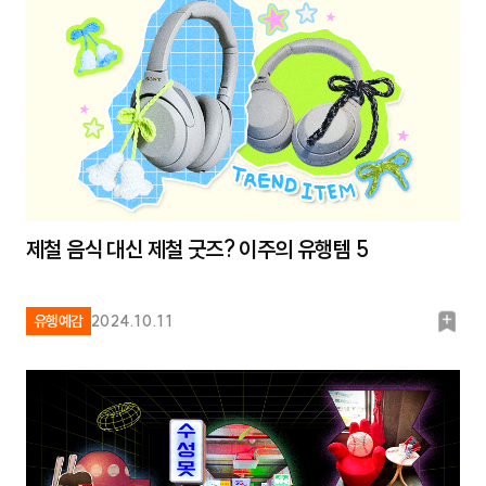
제철 음식 대신 제철 굿즈? 이주의 유행템 5
북
유행예감
2024.10.11
마
크