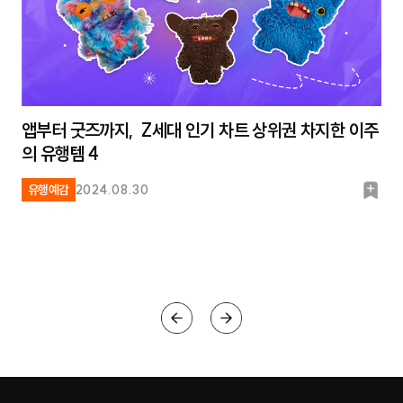
앱부터 굿즈까지, Z세대 인기 차트 상위권 차지한 이주
의 유행템 4
북
유행예감
2024.08.30
마
크