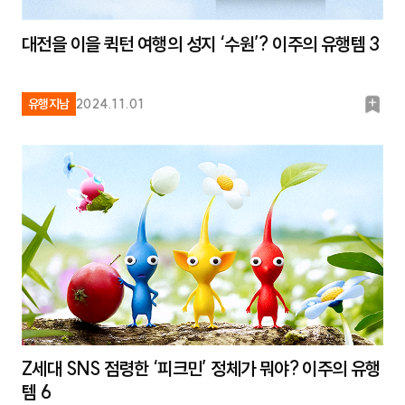
대전을 이을 퀵턴 여행의 성지 ‘수원’? 이주의 유행템 3
북
유행지남
2024.11.01
마
크
Z세대 SNS 점령한 ‘피크민’ 정체가 뭐야? 이주의 유행
템 6