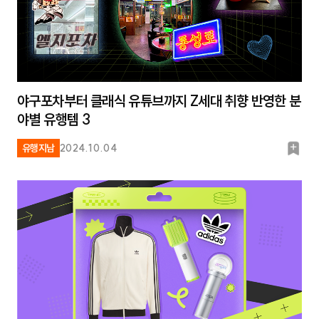
야구포차부터 클래식 유튜브까지 Z세대 취향 반영한 분
야별 유행템 3
북
유행지남
2024.10.04
마
크