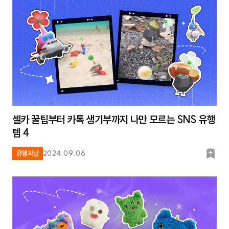
크
셀카 꿀팁부터 카톡 생기부까지 나만 모르는 SNS 유행
템 4
북
유행지남
2024.09.06
마
크