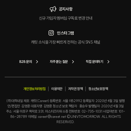
공지사항
신규 가입자 멤버십 구독료 변경 안내
인스타그램
캐릿 소식을 가장 빠르게 전하는 공식 SNS 채널
B2B 문의
자주 묻는 질문
직접 문의하기
개인정보처리방침
이용약관
저작권 정책
청소년보호정책
(주)대학내일 제호: 캐릿(Careet) 등록번호: 서울 아52992 등록일자: 2020년 4월 3일 발행
인/편집인: 김영훈 대표자명: 김영훈 청소년 보호 책임자 : 홍승우 발행일자: 2020년 4월 3일
주소: 서울 마포구 독막로 331, 마스터즈타워 6층 전화번호: 02-735-1031 사업자번호: 101-
86-28789 이메일: careet@careet.net ©UNIVTOMORROW. ALL RIGHTS
RESERVED.