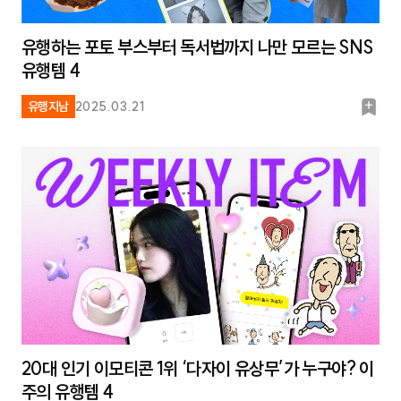
유행하는 포토 부스부터 독서법까지 나만 모르는 SNS
유행템 4
북
유행지남
2025.03.21
마
크
20대 인기 이모티콘 1위 ‘다자이 유상무’가 누구야? 이
주의 유행템 4