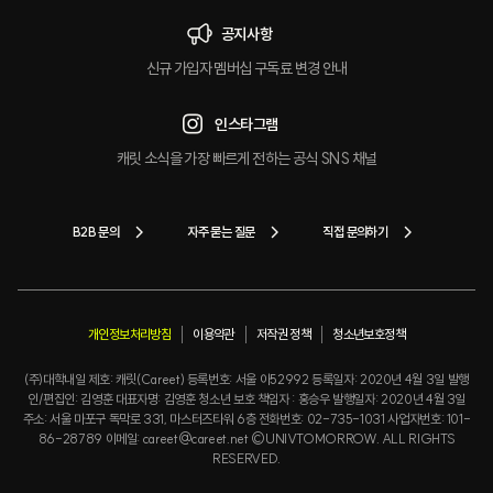
공지사항
신규 가입자 멤버십 구독료 변경 안내
인스타그램
캐릿 소식을 가장 빠르게 전하는 공식 SNS 채널
B2B 문의
자주 묻는 질문
직접 문의하기
개인정보처리방침
이용약관
저작권 정책
청소년보호정책
(주)대학내일 제호: 캐릿(Careet) 등록번호: 서울 아52992 등록일자: 2020년 4월 3일 발행
인/편집인: 김영훈 대표자명: 김영훈 청소년 보호 책임자 : 홍승우 발행일자: 2020년 4월 3일
주소: 서울 마포구 독막로 331, 마스터즈타워 6층 전화번호: 02-735-1031 사업자번호: 101-
86-28789 이메일: careet@careet.net ©UNIVTOMORROW. ALL RIGHTS
RESERVED.