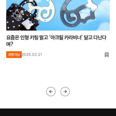
요즘은 인형 키링 말고 ‘아크릴 카라비너’ 달고 다닌다
며?
북
유행지남
2025.02.21
마
크