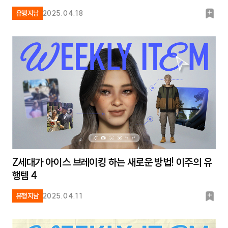
북
유행지남
2025.04.18
마
크
Z세대가 아이스 브레이킹 하는 새로운 방법! 이주의 유
행템 4
북
유행지남
2025.04.11
마
크