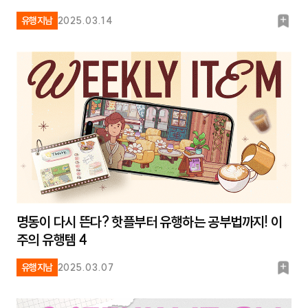
북
유행지남
2025.03.14
마
크
명동이 다시 뜬다? 핫플부터 유행하는 공부법까지! 이
주의 유행템 4
북
유행지남
2025.03.07
마