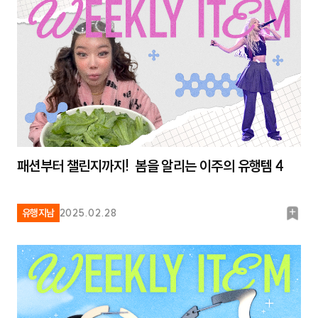
크
패션부터 챌린지까지! 봄을 알리는 이주의 유행템 4
북
유행지남
2025.02.28
마
크