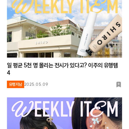
일 평균 5천 명 몰리는 전시가 있다고? 이주의 유행템
4
북
유행지남
2025.05.09
마
크