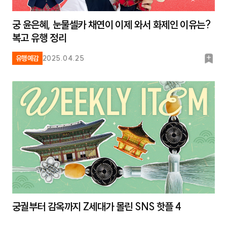
궁 윤은혜, 눈물셀카 채연이 이제 와서 화제인 이유는?
복고 유행 정리
북
유행예감
2025.04.25
마
크
궁궐부터 감옥까지 Z세대가 몰린 SNS 핫플 4