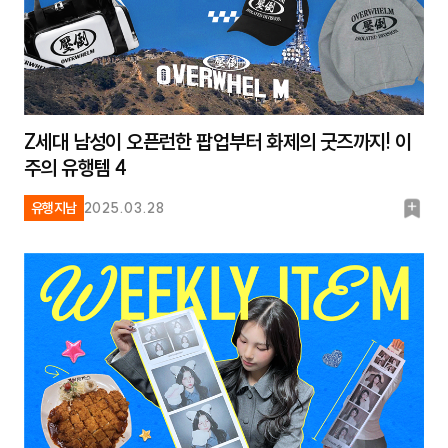
Z세대 남성이 오픈런한 팝업부터 화제의 굿즈까지! 이
주의 유행템 4
북
유행지남
2025.03.28
마
크