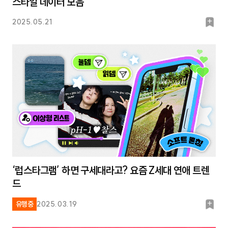
스타일 데이터 모음
북
2025.05.21
마
크
‘럽스타그램’ 하면 구세대라고? 요즘 Z세대 연애 트렌
드
북
유행중
2025.03.19
마