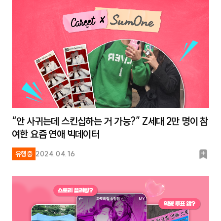
크
“안 사귀는데 스킨십하는 거 가능?” Z세대 2만 명이 참
여한 요즘 연애 빅데이터
북
유행중
2024.04.16
마
크