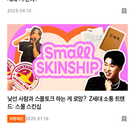
북
2025.04.10
마
크
낯선 사람과 스몰토크 하는 게 로망? Z세대 소통 트렌
드: 스몰 스킨십
북
유행예감
2025.01.16
마