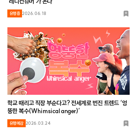
‘레디컨슈머’가 온다
북
유행중
2026.06.18
마
크
학교 때리고 직장 부순다고? 전세계로 번진 트렌드 ‘엉
뚱한 복수(Whimsical anger)’
북
유행예감
2026.03.24
마