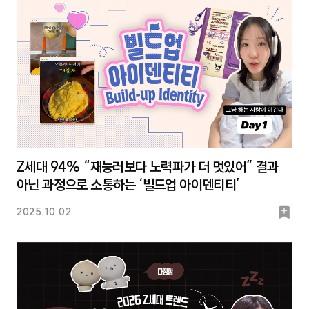
크
Z세대 94% “재능러보다 노력파가 더 멋있어” 결과
아닌 과정으로 소통하는 ‘빌드업 아이덴티티’
북
2025.10.02
마
크