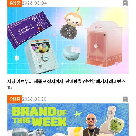
북
유행중
2026.08.04
마
크
시딩 키트부터 제품 포장지까지 판매량을 견인할 패키지 레퍼런스
15
북
유행중
2026.07.30
마
크