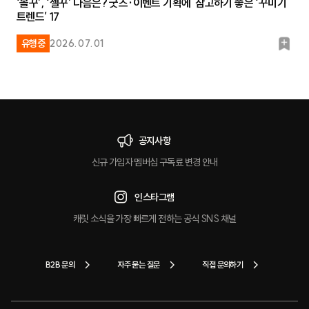
‘볼꾸’, ‘젤꾸’ 다음은? 굿즈·이벤트 기획에 참고하기 좋은 ‘꾸미기
트렌드’ 17
북
유행중
2026.07.01
마
크
공지사항
신규 가입자 멤버십 구독료 변경 안내
인스타그램
캐릿 소식을 가장 빠르게 전하는 공식 SNS 채널
B2B 문의
자주 묻는 질문
직접 문의하기