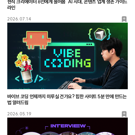
현직 크리에이터 6인에게 몰어봄 AI 시대, 콘텐츠 업계 생존 가이드
라인
북
2026.07.14
마
크
바이브 코딩 언제까지 미루실 건가요? 힙한 사이트 5분 만에 만드는
법 알려드림
북
2026.05.19
마
크