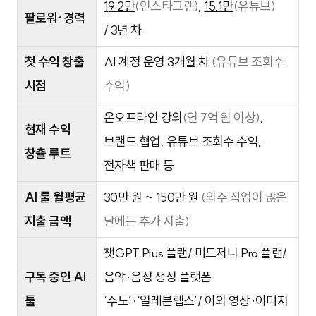
1
9.
2만
(인스타그램)
,
15.1만
(유튜브)
팔로워·경력
/
3년 차
첫 수익 창출
AI 계정 운영 3개월 차
(유튜브 조회수
시점
수익)
온오프라인 강의
(연 7억 원 이상)
,
현재 수익
브랜드 협업, 유튜브 조회수 수익,
창출 루트
전자책 판매 등
AI 툴 월평균
30만 원 ~ 150만 원
(외주 작업이 많은
지출 금액
달에는 추가 지출)
챗GPT Plus 플랜/ 미드저니 Pro 플랜/
구독 중인 AI
음악·음성 생성 플랫폼
툴
‘수노’·‘일레븐랩스’/ 이외 영상·이미지