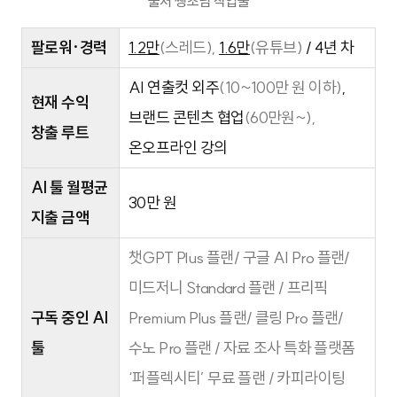
출처 쌩초님 작업물
팔로워·경력
1.2만
(스레드),
1.6만
(유튜브)
/ 4년 차
AI 연출컷 외주
(10~100만 원 이하)
,
현재 수익
브랜드 콘텐츠 협업
(60만원~),
창출 루트
온오프라인 강의
AI 툴 월평균
30만 원
지출 금액
챗GPT Plus 플랜/ 구글 AI Pro 플랜/
미드저니 Standard 플랜 / 프리픽
구독 중인 AI
Premium Plus 플랜/ 클링 Pro 플랜/
툴
수노 Pro 플랜 / 자료 조사 특화 플랫폼
‘퍼플렉시티’ 무료 플랜 / 카피라이팅