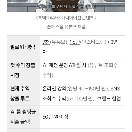
<흑백요리사2 애니메이션 콘텐츠>
출처 스풉 유튜브 채널
7천
(유튜브),
1.6만
(인스타그램)
/
3년
팔로워·경력
차
첫 수익 창출
AI 계정 운영 6개월 차
(유튜브 조회수
시점
수익)
현재 수익
온라인 강의
(인당 40~150만 원),
SNS
창출 루트
조회수 수익
(5~100만 원)
, 브랜드 협업
AI 툴 월평균
50만 원 이상
지출 금액