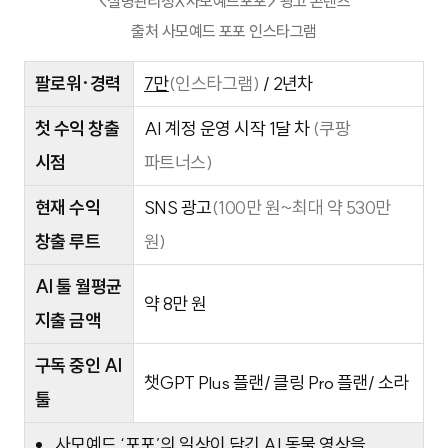
<질병관리청X사모예드포포> 광고 콘텐츠
출처 사모예드 포포 인스타그램
팔로워·경력
7만
(인스타그램)
/ 2년차
첫 수익 창출
AI 계정 운영 시작 1달 차
(쿠팡
시점
파트너스)
현재 수익
SNS 광고
(100만 원~최대 약 530만
창출 루트
원)
AI 툴 월평균
약 8만 원
지출 금액
구독 중인 AI
챗GPT Plus 플랜/ 클링 Pro 플랜/ 소라
툴
사모예드 ‘포포’의 일상이 담긴 AI 동물 영상을