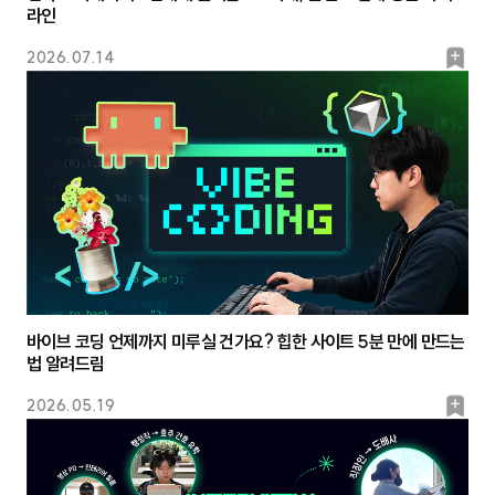
라인
북
2026.07.14
마
크
바이브 코딩 언제까지 미루실 건가요? 힙한 사이트 5분 만에 만드는
법 알려드림
북
2026.05.19
마
크