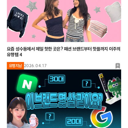
요즘 성수동에서 제일 핫한 곳은? 패션 브랜드부터 핫플까지 이주의
유행템 4
북
유행지남
2026.04.17
마
크