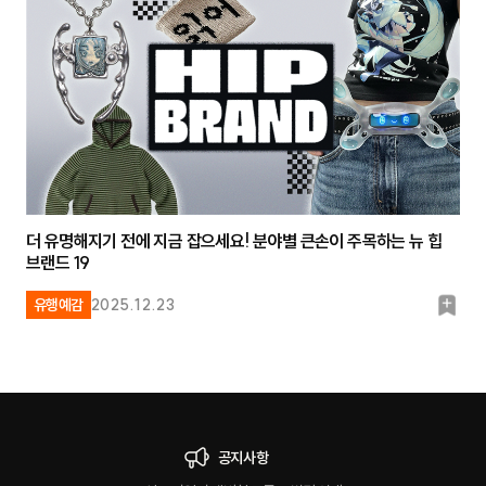
크
더 유명해지기 전에 지금 잡으세요! 분야별 큰손이 주목하는 뉴 힙
브랜드 19
북
유행예감
2025.12.23
마
크
공지사항