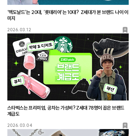
‘맥도날드’는 20대, ‘롯데리아’는 10대? Z세대가 본 브랜드 나이 이
미지
북
2026.03.12
마
크
스타벅스는 프리미엄, 공차는 가성비? Z세대 78명이 꼽은 브랜드
계급도
북
2026.03.04
마