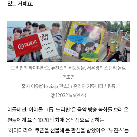
있는 거예요.
드리핀의 하이디라오, 뉴진스의 비눗방울, 서은광의 스탠리 음료
역조공
출처 이유@hzzizip(엑스) / 온라인 커뮤니티 / 핑퐁
@120321x6(엑스)
이를테면, 아이돌 그룹 ‘드리핀’은 음악 방송 녹화를 보러 온
팬들에게 요즘 1020의 최애 음식점으로 꼽히는
‘하이디라오’ 쿠폰을 선물해 큰 관심을 받았어요. ‘뉴진스’는