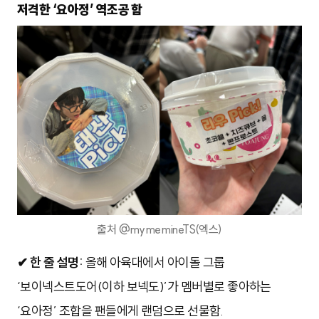
저격한 ‘요아정’ 역조공 함
출처 @mymemineTS(엑스)
✔ 한 줄 설명:
올해 아육대에서 아이돌 그룹
‘보이넥스트도어(이하 보넥도)’가 멤버별로 좋아하는
‘요아정’ 조합을 팬들에게 랜덤으로 선물함.