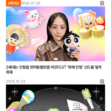
북
유행예감
2026.01.20
마
크
Z세대는 인형을 반려동물만큼 아낀다고? ‘최애 인형’ 신드롬 밀착
취재
북
2025.01.23
마
크