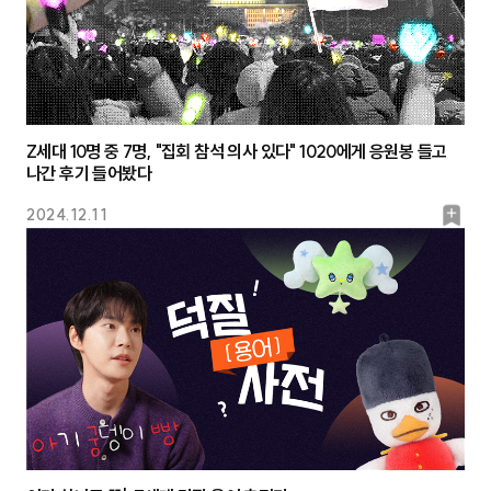
Z세대 10명 중 7명, "집회 참석 의사 있다" 1020에게 응원봉 들고
나간 후기 들어봤다
북
2024.12.11
마
크