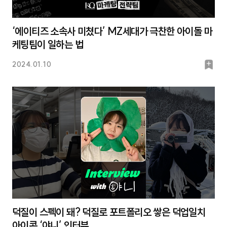
‘에이티즈 소속사 미쳤다’ MZ세대가 극찬한 아이돌 마
케팅팀이 일하는 법
북
2024.01.10
마
크
덕질이 스펙이 돼? 덕질로 포트폴리오 쌓은 덕업일치
아이콘 ‘야니’ 인터뷰