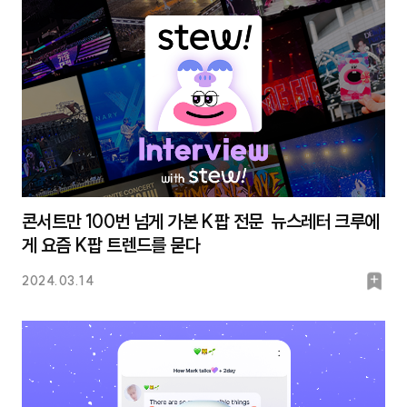
크
콘서트만 100번 넘게 가본 K팝 전문 뉴스레터 크루에
게 요즘 K팝 트렌드를 묻다
북
2024.03.14
마
크