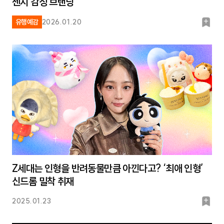
젠지 감성 브랜딩
북
유행예감
2026.01.20
마
크
Z세대는 인형을 반려동물만큼 아낀다고? ‘최애 인형’
신드롬 밀착 취재
북
2025.01.23
마