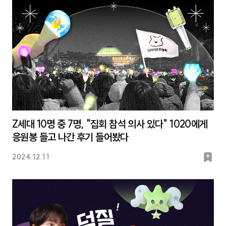
크
Z세대 10명 중 7명, "집회 참석 의사 있다" 1020에게
응원봉 들고 나간 후기 들어봤다
북
2024.12.11
마
크