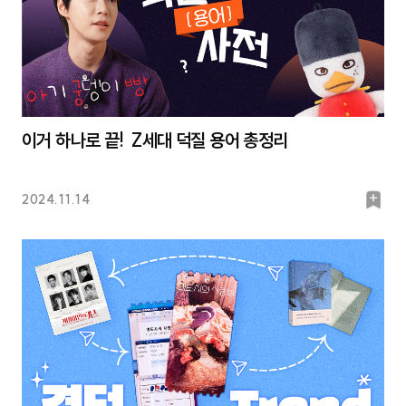
이거 하나로 끝! Z세대 덕질 용어 총정리
북
2024.11.14
마
크