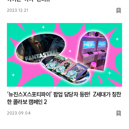
북
2023.12.21
마
크
‘뉴진스X스포티파이’ 팝업 담당자 등판! Z세대가 칭찬
한 콜라보 캠페인 2
북
2023.09.04
마