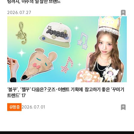
팅까지, 이주의 일 잘한 브랜드
북
2026.07.27
마
크
‘볼꾸’, ‘젤꾸’ 다음은? 굿즈·이벤트 기획에 참고하기 좋은 ‘꾸미기
트렌드’ 17
북
유행중
2026.07.01
마
크