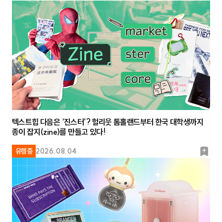
텍스트힙 다음은 ‘진스터’? 헐리웃 톰홀랜드부터 한국 대학생까지
종이 잡지(zine)를 만들고 있다!
북
유행중
2026.08.04
마
크