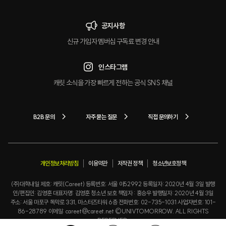
공지사항
신규 가입자 멤버십 구독료 변경 안내
인스타그램
캐릿 소식을 가장 빠르게 전하는 공식 SNS 채널
B2B 문의
자주 묻는 질문
직접 문의하기
개인정보처리방침
이용약관
저작권 정책
청소년보호정책
(주)대학내일 제호: 캐릿(Careet) 등록번호: 서울 아52992 등록일자: 2020년 4월 3일 발행
인/편집인: 김영훈 대표자명: 김영훈 청소년 보호 책임자 : 홍승우 발행일자: 2020년 4월 3일
주소: 서울 마포구 독막로 331, 마스터즈타워 6층 전화번호: 02-735-1031 사업자번호: 101-
86-28789 이메일: careet@careet.net ©UNIVTOMORROW. ALL RIGHTS
RESERVED.