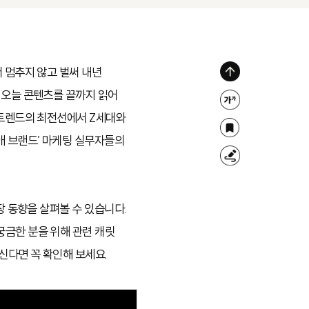
서 멈추지 않고 벌써 내년
위
 오늘 콘텐츠를 끝까지 읽어
로
글
 트렌드의 최전선에서 Z세대와
가
자
북
애 브랜드’ 마케팅 실무자들의
기
크
마
형
기
크
광
조
펜
장 동향을 살펴볼 수 있습니다.
절
궁금한 분을 위해 관련 캐릿
신다면 꼭 확인해 보세요.