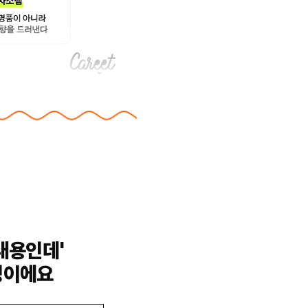
내용인데'
밍이에요