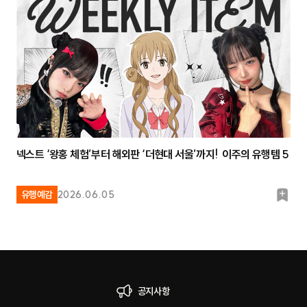
크
넥스트 ‘왕홍 체험’부터 해외판 ‘더현대 서울’까지! 이주의 유행템 5
북
유행예감
2026.06.05
마
크
공지사항