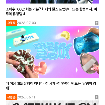
조회수 100만 회는 기본? 화제의 릴스 포맷부터 뜨는 핫플까지, 이
주의 유행템 4
북
유행중
2026.07.03
마
크
더 이상 애들 유행이 아니다! 전 세계·전 연령이 만드는 ‘말랑이 경
제’
북
유행중
2026.06.11
마