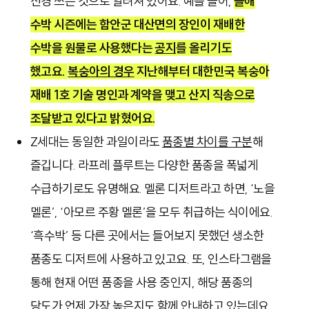
신경 쓰는 것으로 알려져 있어요. 예를 들어,
올해
수박 시즌에는 함안군 대산면의 장인이 재배한
수박을 원물로 사용했다는
공지
를 올리기도
했고요.
복숭아의 경우
지난해부터 대한민국 복숭아
재배 1호 기술 명인과 계약을 맺고 산지 직송으로
조달받고 있다고 밝혔어요.
Z세대는 동일한 과일이라도
품종별 차이를 구분
해
즐깁니다.
라프레 플루트는 다양한 품종을 폭넓게
수급하기로도 유명해요. 멜론 디저트라고 하면, ‘노을
멜론’, ‘아모르 주황 멜론’을 모두 취급하는 식이에요.
‘
흑수박
’
등 다른 곳에서는 들어보지 못했던 생소한
품종도 디저트에 사용하고 있고요. 또, 인스타그램을
통해 현재 어떤 품종을 사용 중인지, 해당 품종의
당도가 언제 가장 높은지도 함께 안내하고 있는데요.