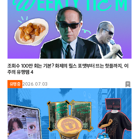
크
조회수 100만 회는 기본? 화제의 릴스 포맷부터 뜨는 핫플까지, 이
주의 유행템 4
북
유행중
2026.07.03
마
크