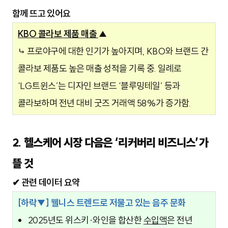
함께 뜨고 있어요
KBO 콜라보
제품 매출
▲
⤷
프로야구에 대한 인기가 높아지며, KBO와 브랜드 간
콜라보 제품도 높은 매출 성적을 기록 중. 일례로
‘LG트윈스’는 디자인 브랜드 ‘블루밍테일’ 등과
콜라보하며 전년 대비 굿즈 거래액 58%가 증가함.
2. 헬스케어 시장 다음은 ‘리커버리 비즈니스’가
뜰 것
✔ 관련 데이터 요약
[하락▼] 웰니스 트렌드로 저물고 있는 음주 문화
2025년도 위스키·와인을 합산한
수입액
은 전년