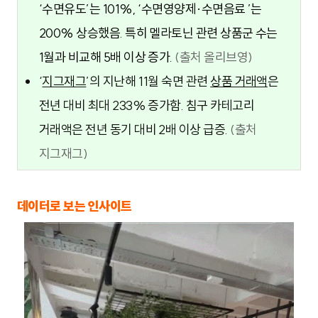
‘수면유도’는 101%, ‘수면영양제·수면음료 ’는 
200% 상승했음. 특히 멜라토닌 관련 상품군 수는 
1월과 비교해 5배 이상 증가. 
(출처 올리브영)
‘
지그재그
’의 지난해 11월 숙면 관련
상품 거래액
은
전년 대비 최대 233% 증가함. 침구 카테고리
거래액은 전년 동기 대비 2배 이상 급증.
(출처
지그재그)
데이터로 보는 인사이트