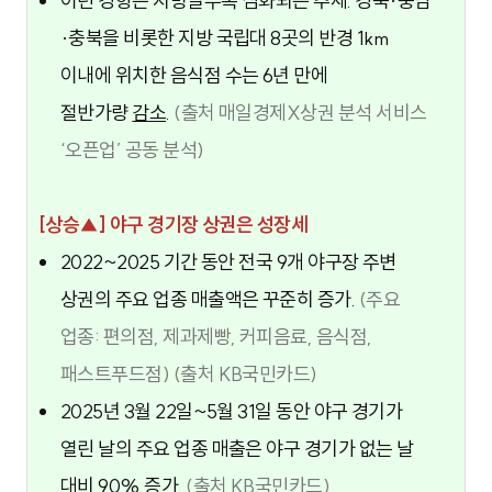
이런 경향은 지방일수록 심화되는 추세. 경북·충남
·충북을 비롯한 지방 국립대 8곳의 반경 1km
이내에 위치한 음식점 수는 6년 만에
절반가량
감소
.
(출처 매일경제X
상권 분석 서비스
‘오픈업’
공동 분석)
[상승▲] 야구 경기장 상권은 성장세
2022~2025 기간 동안 전국 9개 야구장 주변
상권의 주요 업종 매출액은 꾸준히 증가.
(주요
업종: 편의점, 제과제빵, 커피음료, 음식점,
패스트푸드점)
(출처 KB국민카드)
2025년 3월 22일~5월 31일 동안 야구 경기가
열린 날의 주요 업종 매출은 야구 경기가 없는 날
대비 90% 증가.
(출처 KB국민카드)