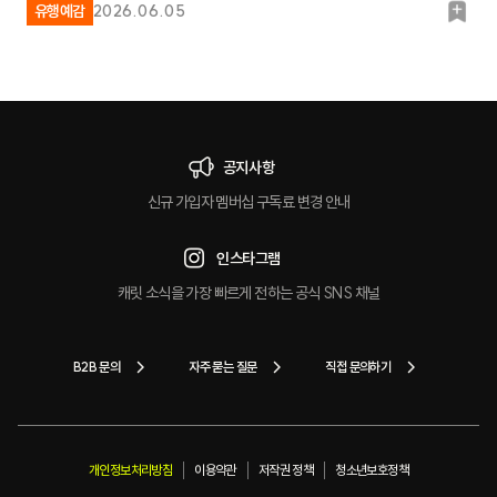
북
유행예감
2026.06.05
마
크
공지사항
신규 가입자 멤버십 구독료 변경 안내
인스타그램
캐릿 소식을 가장 빠르게 전하는 공식 SNS 채널
B2B 문의
자주 묻는 질문
직접 문의하기
개인정보처리방침
이용약관
저작권 정책
청소년보호정책