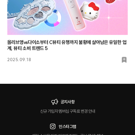
올리브영vs다이소부터 C뷰티 유행까지 불황에 살아남은 유일한 업
계, 뷰티 소비 트렌드 5
북
2025.09.18
마
크
공지사항
신규 가입자 멤버십 구독료 변경 안내
인스타그램