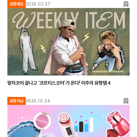
북
유행예감
2026.02.27
마
크
말차코어 끝나고 ‘코르티스코어’가 온다! 이주의 유행템 4
북
유행지남
2025.10.24
마
크