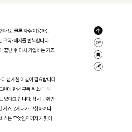
한대요. 물론 자주 이용하는
위
는 구독·해지를 반복합니다.
로
글
 끝난 후 다시 가입하는 거죠.
가
자
북
기
크
마
형
기
크
광
 더 섬세한 이별이 필요합니다.
조
펜
그런데 한번 구독 취소
(이하
절
 있다고 합니다. 잠시 구취만
 거죠. Z세대가 구취하려다
서비스는 무엇인지까지 캐릿이