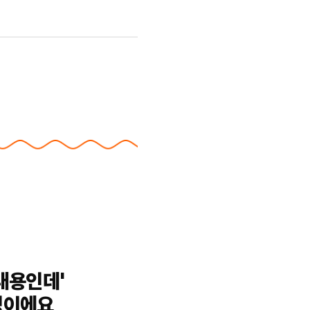
내용인데'
밍이에요