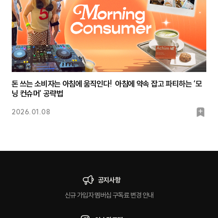
돈 쓰는 소비자는 아침에 움직인다! 아침에 약속 잡고 파티하는 ‘모
닝 컨슈머’ 공략법
북
2026.01.08
마
크
공지사항
신규 가입자 멤버십 구독료 변경 안내