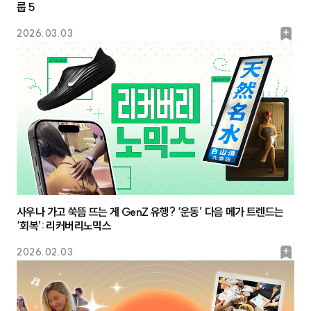
룹 5
북
2026.03.03
마
크
사우나 가고 쑥뜸 뜨는 게 GenZ 유행? ‘운동’ 다음 메가 트렌드는
‘회복’: 리커버리노믹스
북
2026.02.03
마
크