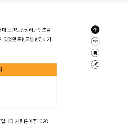
Z세대 트렌드 총정리 콘텐츠를
위
화가 있었던 트렌드를 반영하기
로
글
가
자
북
기
크
마
형
다
기
크
광
조
펜
절
입니다. 캐릿은 매주 1020