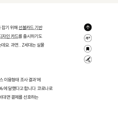
을 잡기 위해
선불카드 기반
위
디자인 카드
를 출시하기도
로
글
요. 과연... Z세대는 실물
가
자
북
기
크
마
형
기
크
광
조
펜
비스 이용형태 조사 결과’에
절
4%에 달했다고 합니다. 코로나로
 비대면 결제를 선호하는