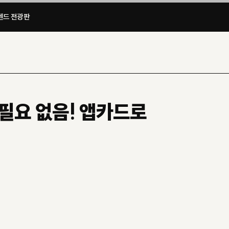
드 전광판​
 필요 없음! 앱카드로