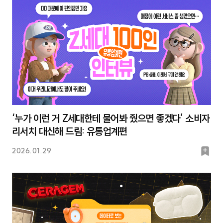
크
‘누가 이런 거 Z세대한테 물어봐 줬으면 좋겠다’ 소비자
리서치 대신해 드림: 유통업계편
북
2026.01.29
마
크