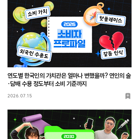
크
연도별 한국인의 가치관은 얼마나 변했을까? 연인의 술
·담배 수용 정도부터 소비 기준까지
북
2026.07.15
마
크