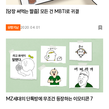
[당장 써먹는 짤줍] 모든 건 MBTI로 귀결
북
유행지남
2020.04.01
마
크
MZ세대의 단톡방에 무조건 등장하는 이모티콘 7