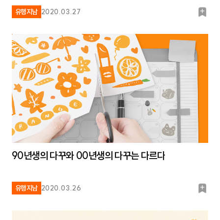
북
유행지남
2020.03.27
마
크
90년생의 다꾸와 00년생의 다꾸는 다르다
북
유행지남
2020.03.26
마
크