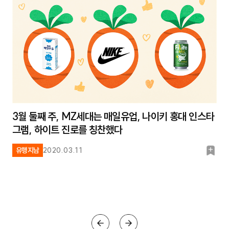
3월 둘째 주, MZ세대는 매일유업, 나이키 홍대 인스타
그램, 하이트 진로를 칭찬했다
북
유행지남
2020.03.11
마
크