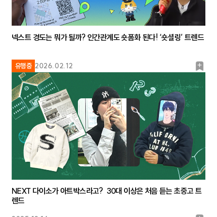
넥스트 경도는 뭐가 될까? 인간관계도 숏폼화 된다! ‘숏셜링’ 트렌드
북
유행중
2026.02.12
마
크
NEXT 다이소가 아트박스라고? 30대 이상은 처음 듣는 초중고 트
렌드