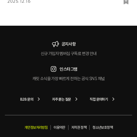
북
2025.12.16
마
크
공지사항
신규 가입자 멤버십 구독료 변경 안내
인스타그램
캐릿 소식을 가장 빠르게 전하는 공식 SNS 채널
B2B 문의
자주 묻는 질문
직접 문의하기
개인정보처리방침
이용약관
저작권 정책
청소년보호정책