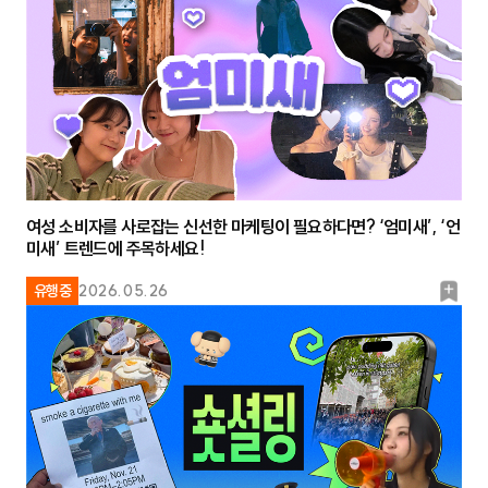
크
여성 소비자를 사로잡는 신선한 마케팅이 필요하다면? ‘엄미새’, ‘언
미새’ 트렌드에 주목하세요!
북
유행중
2026.05.26
마
크