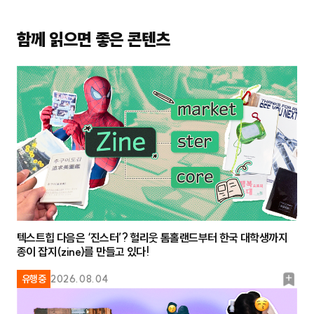
함께 읽으면 좋은 콘텐츠
텍스트힙 다음은 ‘진스터’? 헐리웃 톰홀랜드부터 한국 대학생까지
종이 잡지(zine)를 만들고 있다!
북
유행중
2026.08.04
마