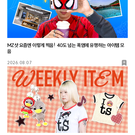
MZ샷 요즘엔 이렇게 찍음! 40도 넘는 폭염에 유행하는 아이템 모
음
북
2026.08.07
마
크