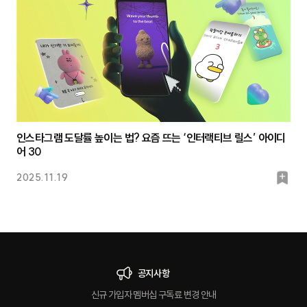
크
인스타그램 도달률 높이는 법? 요즘 뜨는 ‘인터랙티브 릴스’ 아이디
어 30
북
2025.11.19
마
크
공지사항
신규 가입자 멤버십 구독료 변경 안내