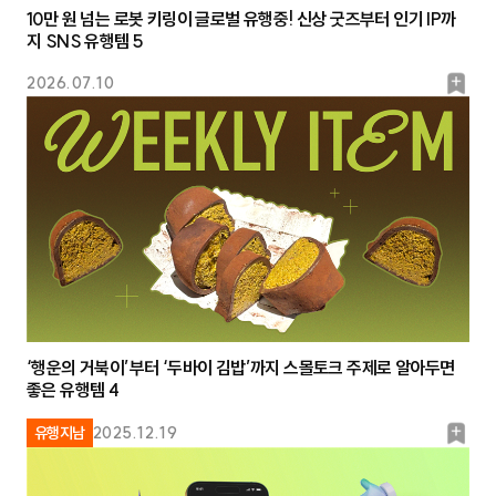
10만 원 넘는 로봇 키링이 글로벌 유행중! 신상 굿즈부터 인기 IP까
지 SNS 유행템 5
북
2026.07.10
마
크
‘행운의 거북이’부터 ‘두바이 김밥’까지 스몰토크 주제로 알아두면
좋은 유행템 4
북
유행지남
2025.12.19
마