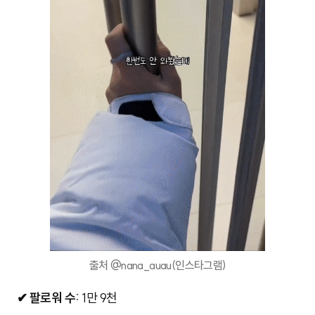
출처 @nana_auau(인스타그램)
✔ 팔로워 수:
1만 9천