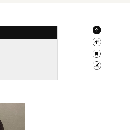
위
로
글
가
자
북
기
크
마
형
기
크
광
조
펜
절