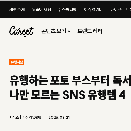
캐릿 소개
요즘어 사전
뉴스클리핑
이슈 캘린더
마이크로 트렌
콘텐츠 보기
트렌드 레터
유행지남
유행하는 포토 부스부터 독
나만 모르는 SNS 유행템 4
시리즈
이주의 유행템
2025.03.21