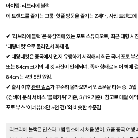
아이템:
리브리에 블랙
이 트렌드를 즐기는 그룹: 핫플 방문을 즐기는 Z세대, 사진 트렌드에
✔ ‘리브리에 블랙’은 뚝섬역에 있는 포토 스튜디오로, 최근 대형 사
‘대왕네컷’으로 불리면서 화제 됨.
✔ 대왕네컷은 중국에서 먼저 유행하기 시작해서 최근 국내 포토 부스
또는 84cm 크기의 네 컷 사진이 인쇄되며, 족자 형태로 되어 벽에 걸 수
84cm는 4만 5천 원임.
✔ 출시 이후
관련 릴스
가 꾸준히 올라오면서 입소문을 타는 중. 3월 
(검색어 분석 서비스 ‘블랙키위’ 기준, 3/19 기준). 참고로 매달 
포토 부스 ‘
이너뷰
(3만 5천 건)’와 비슷한 수준임.
리브리에 블랙은 인스타그램 릴스에서 처음 봤어. 요즘 중국 여행