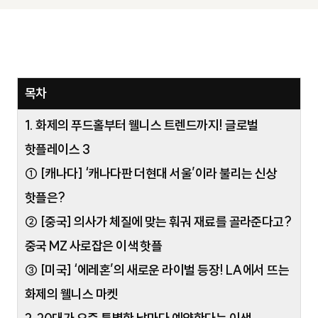
목차
1. 화제의 푸드홀부터 웰니스 트렌드까지! 글로벌
핫플레이스 3
① [캐나다] ‘캐나다판 더현대 서울’이라 불리는 신상
핫플은?
② [중국] 의사가 체질에 맞는 훠궈 재료를 골라준다고?
중국 MZ 사로잡은 이색 핫플
③ [미국] ‘에레혼’의 새로운 라이벌 등장! LA에서 뜨는
화제의 웰니스 마켓