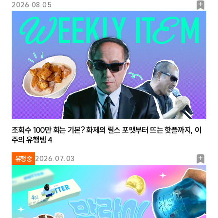
북
2026.08.05
마
크
조회수 100만 회는 기본? 화제의 릴스 포맷부터 뜨는 핫플까지, 이
주의 유행템 4
북
유행중
2026.07.03
마
크