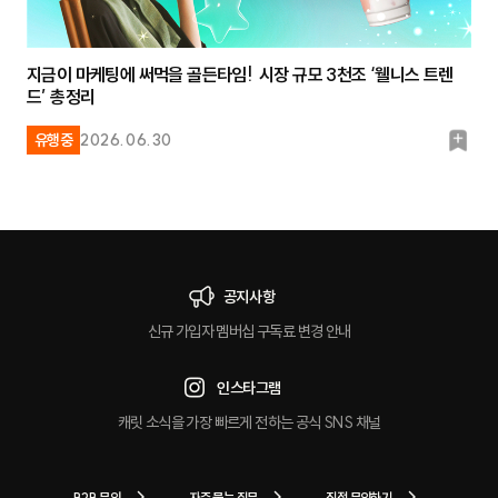
지금이 마케팅에 써먹을 골든타임! 시장 규모 3천조 ‘웰니스 트렌
드’ 총정리
북
유행중
2026.06.30
마
크
공지사항
신규 가입자 멤버십 구독료 변경 안내
인스타그램
캐릿 소식을 가장 빠르게 전하는 공식 SNS 채널
B2B 문의
자주 묻는 질문
직접 문의하기