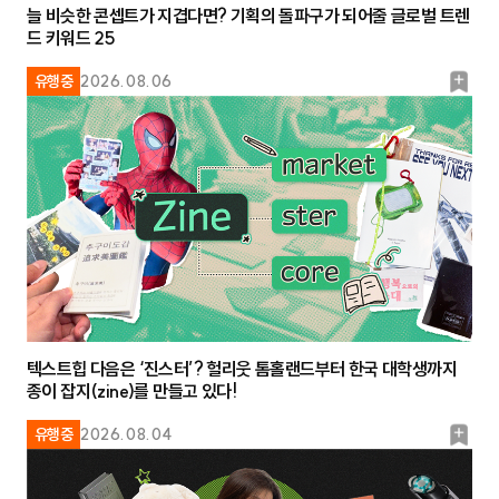
늘 비슷한 콘셉트가 지겹다면? 기획의 돌파구가 되어줄 글로벌 트렌
드 키워드 25
북
유행중
2026.08.06
마
크
텍스트힙 다음은 ‘진스터’? 헐리웃 톰홀랜드부터 한국 대학생까지
종이 잡지(zine)를 만들고 있다!
북
유행중
2026.08.04
마