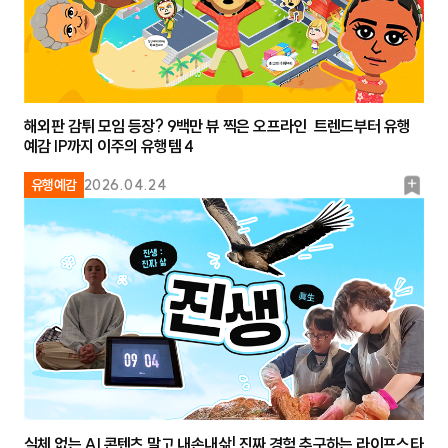
해외판 감튀 모임 등장? 9백만 뷰 찍은 오프라인 트렌드부터 유행
예감 IP까지 이주의 유행템 4
북
유행예감
2026.04.24
마
크
실체 없는 AI 콘텐츠 말고 내손내삶! 진짜 경험 추구하는 라이프스타