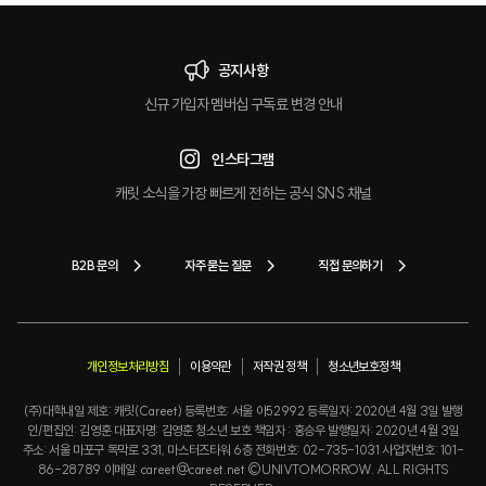
공지사항
신규 가입자 멤버십 구독료 변경 안내
인스타그램
캐릿 소식을 가장 빠르게 전하는 공식 SNS 채널
B2B 문의
자주 묻는 질문
직접 문의하기
개인정보처리방침
이용약관
저작권 정책
청소년보호정책
(주)대학내일 제호: 캐릿(Careet) 등록번호: 서울 아52992 등록일자: 2020년 4월 3일 발행
인/편집인: 김영훈 대표자명: 김영훈 청소년 보호 책임자 : 홍승우 발행일자: 2020년 4월 3일
주소: 서울 마포구 독막로 331, 마스터즈타워 6층 전화번호: 02-735-1031 사업자번호: 101-
86-28789 이메일: careet@careet.net ©UNIVTOMORROW. ALL RIGHTS