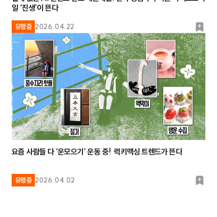
일 ‘진생’이 뜬다
북
유행중
2026.04.22
마
크
요즘 사람들 다 ‘운모으기’ 운동 중! 럭키맥싱 트렌드가 뜬다
북
유행중
2026.04.02
마
크