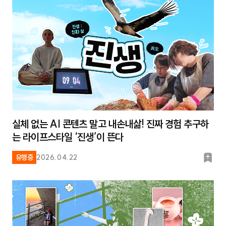
크
실체 없는 AI 콘텐츠 말고 내손내삶! 진짜 경험 추구하
는 라이프스타일 ‘진생’이 뜬다
북
유행중
2026.04.22
마
크