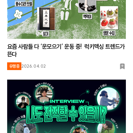
요즘 사람들 다 ‘운모으기’ 운동 중! 럭키맥싱 트렌드가
뜬다
북
유행중
2026.04.02
마
크