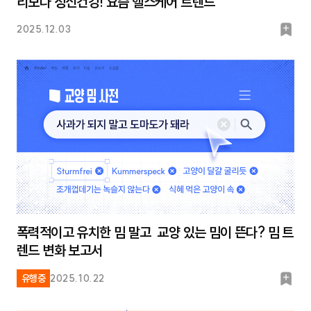
리보다 정신건강! 요즘 헬스케어 트렌드
북
2025.12.03
마
크
폭력적이고 유치한 밈 말고 교양 있는 밈이 뜬다? 밈 트
렌드 변화 보고서
북
유행중
2025.10.22
마