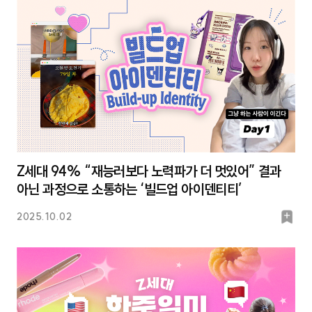
크
Z세대 94% “재능러보다 노력파가 더 멋있어” 결과
아닌 과정으로 소통하는 ‘빌드업 아이덴티티’
북
2025.10.02
마
크