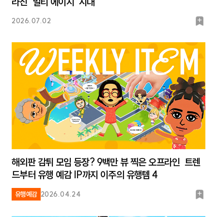
라진 ‘멀티 에이지’ 시대
북
2026.07.02
마
크
해외판 감튀 모임 등장? 9백만 뷰 찍은 오프라인 트렌
드부터 유행 예감 IP까지 이주의 유행템 4
북
유행예감
2026.04.24
마