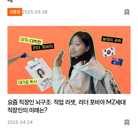
북
유행중
2025.05.08
마
크
요즘 직장인 뇌구조: 직업 리셋, 리더 포비아 MZ세대
직장인의 미래는?
북
2025.04.24
마