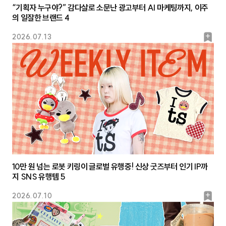
“기획자 누구야?” 감다살로 소문난 광고부터 AI 마케팅까지, 이주
의 일잘한 브랜드 4
북
2026.07.13
마
크
10만 원 넘는 로봇 키링이 글로벌 유행중! 신상 굿즈부터 인기 IP까
지 SNS 유행템 5
북
2026.07.10
마