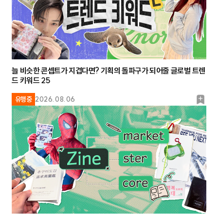
늘 비슷한 콘셉트가 지겹다면? 기획의 돌파구가 되어줄 글로벌 트렌
드 키워드 25
북
유행중
2026.08.06
마
크