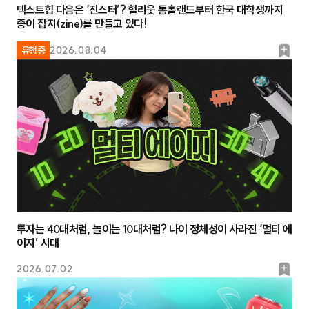
텍스트힙 다음은 ‘진스터’? 헐리웃 톰홀랜드부터 한국 대학생까지
종이 잡지(zine)를 만들고 있다!
북
유행중
2026.08.04
마
크
투자는 40대처럼, 놀이는 10대처럼? 나이 정체성이 사라진 ‘멀티 에
이지’ 시대
북
2026.07.02
마