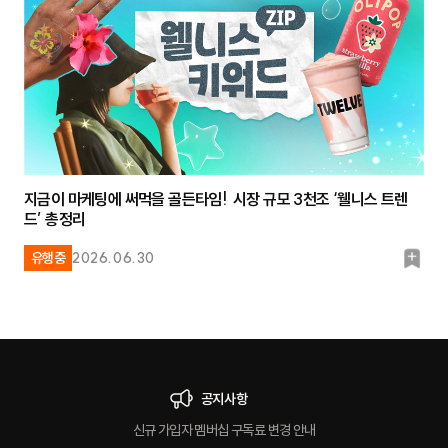
크
지금이 마케팅에 써먹을 골든타임! 시장 규모 3천조 ‘웰니스 트렌
드’ 총정리
북
유행중
2026.06.30
마
크
공지사항
신규 가입자 멤버십 구독료 변경 안내