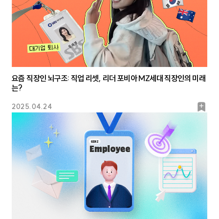
요즘 직장인 뇌구조: 직업 리셋, 리더 포비아 MZ세대 직장인의 미래
는?
북
2025.04.24
마
크