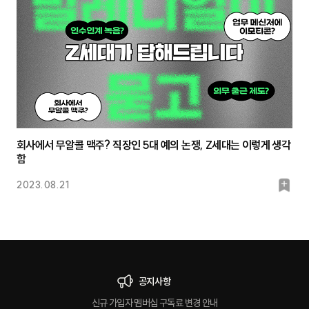
크
회사에서 무알콜 맥주? 직장인 5대 예의 논쟁, Z세대는 이렇게 생각
함
북
2023.08.21
마
크
공지사항
신규 가입자 멤버십 구독료 변경 안내