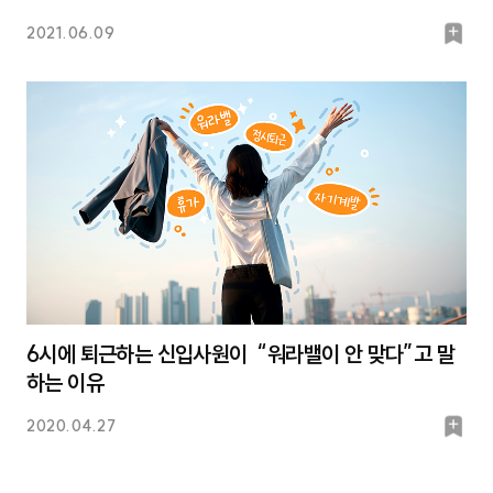
북
2021.06.09
마
크
6시에 퇴근하는 신입사원이 “워라밸이 안 맞다”고 말
하는 이유
북
2020.04.27
마