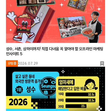
크
성수, 서촌, 상하이까지! 직접 다녀옴 꼭 알아야 할 오프라인 마케팅
인사이트 5
북
유행중
2026.07.29
마
크