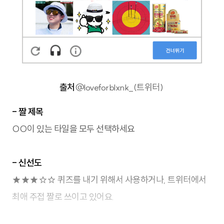
출처
@loveforblxnk_(트위터)
- 짤 제목
OO이 있는 타일을 모두 선택하세요
- 신선도
★★★
☆
☆ 퀴즈를 내기 위해서 사용하거나,
트위터에서
최애 주접 짤로 쓰이고 있어요.