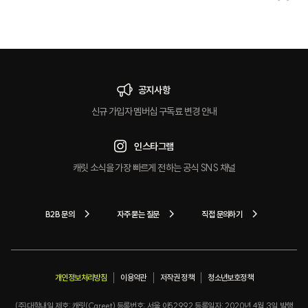
마
크
공지사항
신규 가입자 멤버십 구독료 변경 안내
인스타그램
캐릿 소식을 가장 빠르게 전하는 공식 SNS 채널
B2B 문의
자주 묻는 질문
직접 문의하기
개인정보처리방침
이용약관
저작권 정책
청소년보호정책
(주)대학내일 제호: 캐릿(Careet) 등록번호: 서울 아52992 등록일자: 2020년 4월 3일 발행