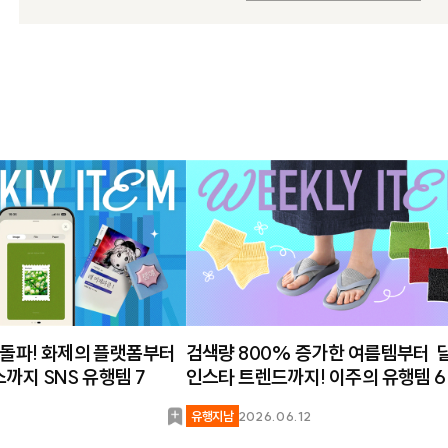
건 돌파! 화제의 플랫폼부터
검색량 800% 증가한 여름템부터 
까지 SNS 유행템 7
인스타 트렌드까지! 이주의 유행템 6
북
유행지남
2026.06.12