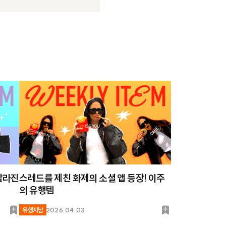
달라진
스레드를 제친 화제의 소셜 앱 등장! 이주
의 유행템
북
북
유행지남
2026.04.03