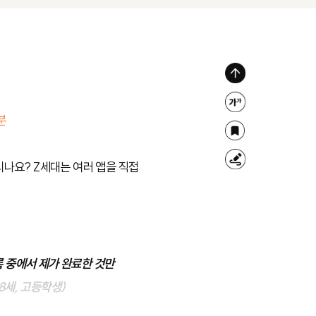
위
로
글
분
가
자
북
기
크
마
나요? Z세대는 여러 앱을 직접
형
기
크
광
조
펜
절
록 중에서 제가 완료한 것만
8세, 고등학생)