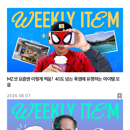
MZ샷 요즘엔 이렇게 찍음! 40도 넘는 폭염에 유행하는 아이템 모
음
북
2026.08.07
마
크