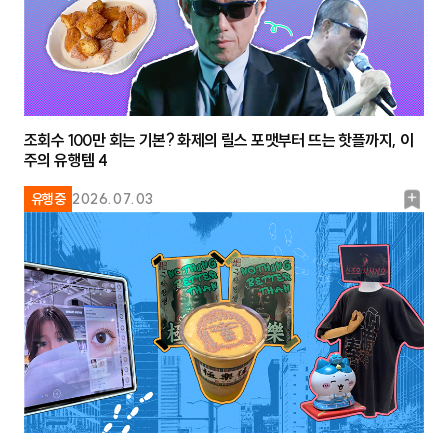
조회수 100만 회는 기본? 화제의 릴스 포맷부터 뜨는 핫플까지, 이
주의 유행템 4
북
유행중
2026.07.03
마
크