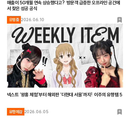
매출이 50개월 연속 상승했다고? 방문객 급증한 오프라인 공간에
서 찾은 성공 공식
북
유행중
2026.06.10
마
크
넥스트 ‘왕홍 체험’부터 해외판 ‘더현대 서울’까지! 이주의 유행템 5
북
유행예감
2026.06.05
마
크