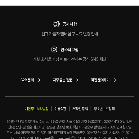
공지사항
신규 가입자 멤버십 구독료 변경 안내
인스타그램
캐릿 소식을 가장 빠르게 전하는 공식 SNS 채널
B2B 문의
자주 묻는 질문
직접 문의하기
개인정보처리방침
이용약관
저작권 정책
청소년보호정책
(주)대학내일 제호: 캐릿(Careet) 등록번호: 서울 아52992 등록일자: 2020년 4월 3일 발행
인/편집인: 김영훈 대표자명: 김영훈 청소년 보호 책임자 : 홍승우 발행일자: 2020년 4월 3일
주소: 서울 마포구 독막로 331, 마스터즈타워 6층 전화번호: 02-735-1031 사업자번호: 101-
86-28789 이메일: careet@careet.net ©UNIVTOMORROW. ALL RIGHTS