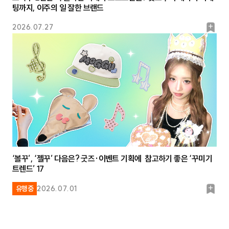
팅까지, 이주의 일 잘한 브랜드
북
2026.07.27
마
크
‘볼꾸’, ‘젤꾸’ 다음은? 굿즈·이벤트 기획에 참고하기 좋은 ‘꾸미기
트렌드’ 17
북
유행중
2026.07.01
마
크