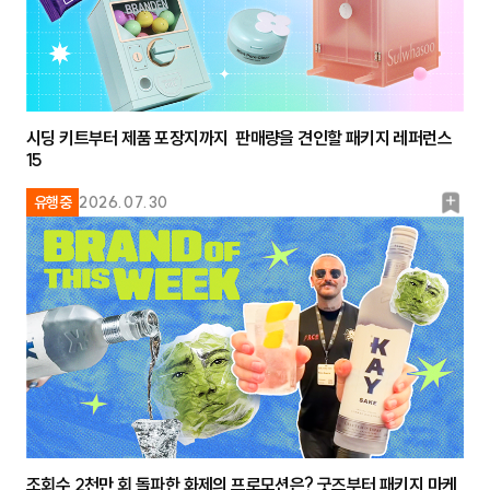
시딩 키트부터 제품 포장지까지 판매량을 견인할 패키지 레퍼런스
15
북
유행중
2026.07.30
마
크
조회수 2천만 회 돌파한 화제의 프로모션은? 굿즈부터 패키지 마케