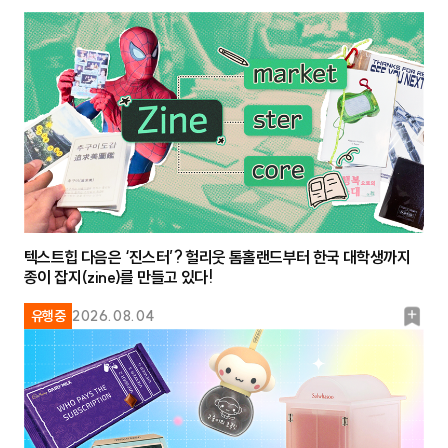
텍스트힙 다음은 ‘진스터’? 헐리웃 톰홀랜드부터 한국 대학생까지
종이 잡지(zine)를 만들고 있다!
북
유행중
2026.08.04
마
크