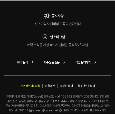
공지사항
신규 가입자 멤버십 구독료 변경 안내
인스타그램
캐릿 소식을 가장 빠르게 전하는 공식 SNS 채널
B2B 문의
자주 묻는 질문
직접 문의하기
개인정보처리방침
이용약관
저작권 정책
청소년보호정책
(주)대학내일 제호: 캐릿(Careet) 등록번호: 서울 아52992 등록일자: 2020년 4월 3일 발행
인/편집인: 김영훈 대표자명: 김영훈 청소년 보호 책임자 : 홍승우 발행일자: 2020년 4월 3일
주소: 서울 마포구 독막로 331, 마스터즈타워 6층 전화번호: 02-735-1031 사업자번호: 101-
86-28789 이메일: careet@careet.net ©UNIVTOMORROW. ALL RIGHTS
RESERVED.